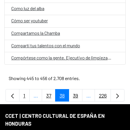
Como luz del alba
Cómo ser youtuber
Compartamos la Chamba
Compartí tus talentos con el mundo
Compórtese como la gente. Ejecutivo de limpieza. Parte 3
Showing 445 to 456 of 2,708 entries.
1
...
37
38
39
...
226
Page
Intermediate Pages Use TAB to navigate.
Page
Page
Page
Intermediate Page
Page
CCET | CENTRO CULTURAL DE ESPAÑA EN
HONDURAS