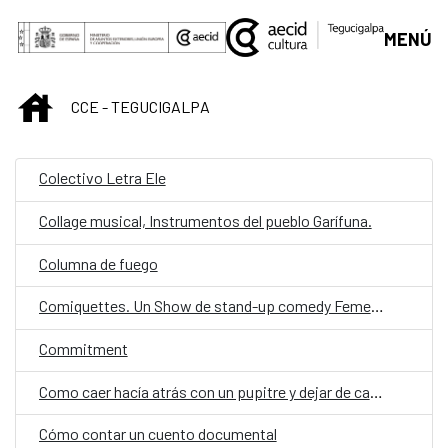
Skip to Main Content
MENÚ
INICIO
CCE - TEGUCIGALPA
Colectivo Letra Ele
Collage musical, Instrumentos del pueblo Garífuna.
Columna de fuego
Comiquettes. Un Show de stand-up comedy Femenino
Commitment
Como caer hacía atrás con un pupitre y dejar de caer en un abismo estructurado
Cómo contar un cuento documental