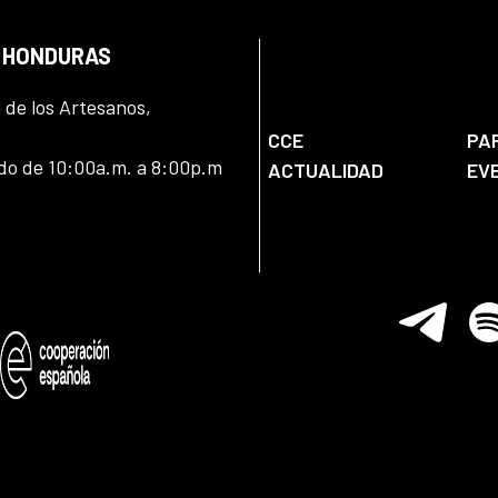
N HONDURAS
l de los Artesanos,
CCE
PA
ado de 10:00a.m. a 8:00p.m
ACTUALIDAD
EV
Telegram
Spo