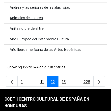
Andrea y las señoras de las alas rojas
Animales de colores
Anita no pierde el tren
Año Europeo del Patrimonio Cultural
Año Iberoamericano de las Artes Escénicas
Showing 133 to 144 of 2,708 entries.
1
...
11
12
13
...
226
Page
Intermediate Pages Use TAB to navigate.
Page
Page
Page
Intermediate Pages
Page
CCET | CENTRO CULTURAL DE ESPAÑA EN
HONDURAS