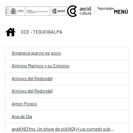
Skip to Main Content
MENÚ
INICIO
CCE - TEGUCIGALPA
Amanece que no es poco
Amigos Marinos y su Entorno
Amigxs del Redondel
Amigxs del Redondel
Amor Propio
Ana de Día
andANDYng. Un show de stAND(y)-up comedy sobre vivir, morir y llegar a los treinta.