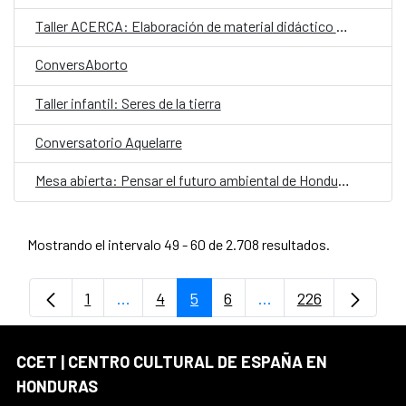
Taller ACERCA: Elaboración de material didáctico para lenguas indígenas
ConversAborto
Taller infantil: Seres de la tierra
Conversatorio Aquelarre
Mesa abierta: Pensar el futuro ambiental de Honduras
Mostrando el intervalo 49 - 60 de 2.708 resultados.
1
...
4
5
6
...
226
Página
Páginas intermedias Use TAB para despl
Página
Página
Página
Páginas intermedias
Página
CCET | CENTRO CULTURAL DE ESPAÑA EN
HONDURAS