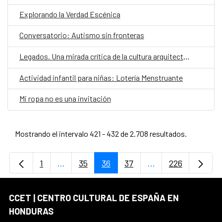
Explorando la Verdad Escénica
Conversatorio: Autismo sin fronteras
Legados. Una mirada crítica de la cultura arquitectónica hondureña
Actividad infantil para niñas: Lotería Menstruante
Mi ropa no es una invitación
Mostrando el intervalo 421 - 432 de 2.708 resultados.
1
...
35
36
37
...
226
Página
Páginas intermedias Use TAB para desplaz
Página
Página
Página
Páginas intermedi
Página
CCET | CENTRO CULTURAL DE ESPAÑA EN
HONDURAS