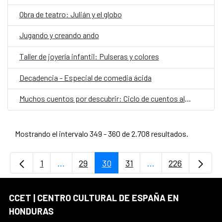
Obra de teatro: Julián y el globo
Jugando y creando ando
Taller de joyería infantil: Pulseras y colores
Decadencia - Especial de comedia ácida
Muchos cuentos por descubrir: Ciclo de cuentos al ritmo de la tierra
Mostrando el intervalo 349 - 360 de 2.708 resultados.
1
...
29
30
31
...
226
Página
Páginas intermedias Use TAB para desplaz
Página
Página
Página
Páginas intermedi
Página
CCET | CENTRO CULTURAL DE ESPAÑA EN
HONDURAS