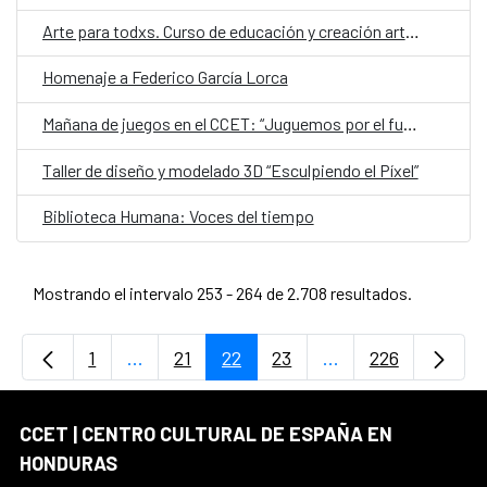
Arte para todxs. Curso de educación y creación artística
Homenaje a Federico García Lorca
Mañana de juegos en el CCET: “Juguemos por el futuro”
Taller de diseño y modelado 3D “Esculpiendo el Píxel”
Biblioteca Humana: Voces del tiempo
Mostrando el intervalo 253 - 264 de 2.708 resultados.
1
...
21
22
23
...
226
Página
Páginas intermedias Use TAB para desplaz
Página
Página
Página
Páginas intermedi
Página
CCET | CENTRO CULTURAL DE ESPAÑA EN
HONDURAS