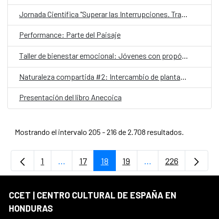
Jornada Científica "Superar las Interrupciones. Transformar la respuesta al VIH 2025"
Performance: Parte del Paisaje
Taller de bienestar emocional: Jóvenes con propósito
Naturaleza compartida #2: Intercambio de plantas y esquejes
Presentación del libro Anecoica
Mostrando el intervalo 205 - 216 de 2.708 resultados.
1
...
17
18
19
...
226
Página
Páginas intermedias Use TAB para despla
Página
Página
Página
Páginas intermedia
Página
CCET | CENTRO CULTURAL DE ESPAÑA EN
HONDURAS