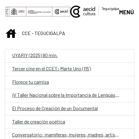
Saltar al contenido principal
MENÚ
INICIO
CCE - TEGUCIGALPA
UYARIY (2025) 90 min.
Tercer cine en el CCET: Marte Uno (115’)
Florece tu camisa
IV Taller Nacional sobre la Importancia de Lenguas para las Poblaciones Indígenas y Afrohondureñas
El Proceso de Creación de un Documental
Taller de creación poética
Conversatorio: mamíferas, mujeres, madres, artistas contra la violencia de género