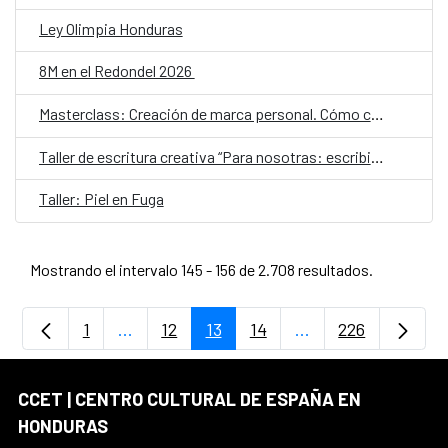
Ley Olimpia Honduras
8M en el Redondel 2026
Masterclass: Creación de marca personal. Cómo construir tu identidad artística a partir de tus dones, recursos y motivaciones naturales
Taller de escritura creativa “Para nosotras: escribir el amor entre mujeres”
Taller: Piel en Fuga
Mostrando el intervalo 145 - 156 de 2.708 resultados.
1
...
12
13
14
...
226
Página
Páginas intermedias Use TAB para desplaz
Página
Página
Página
Páginas intermedia
Página
CCET | CENTRO CULTURAL DE ESPAÑA EN
HONDURAS