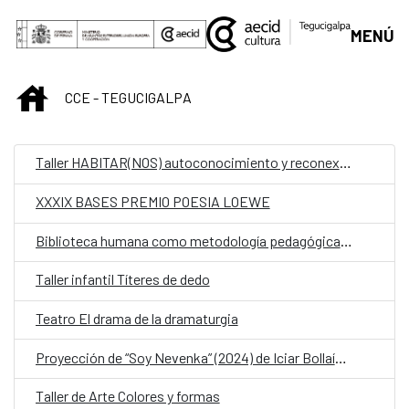
Saltar al contenido principal
MENÚ
INICIO
CCE - TEGUCIGALPA
Taller HABITAR(NOS) autoconocimiento y reconexión corporal
XXXIX BASES PREMIO POESIA LOEWE
Biblioteca humana como metodología pedagógica en la extensión Cultural universitaria
Taller infantil Títeres de dedo
Teatro El drama de la dramaturgia
Proyección de “Soy Nevenka” (2024) de Iciar Bollaín y “Mujeres Olvidadas”
Taller de Arte Colores y formas