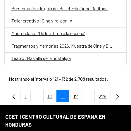
Presentación de gala del Ballet Folclórico Garífuna de Honduras
Taller creativo: Cine viral con IA
Masterclass: “De lo íntimo a la escena”
Fragmentos y Memorias 2026. Muestra de Cine y Derechos Humanos
Teatro: Más allá de la nostalgia
Mostrando el intervalo 121 - 132 de 2.708 resultados.
1
...
10
11
12
...
226
Página
Páginas intermedias Use TAB para despla
Página
Página
Página
Páginas intermedia
Página
CCET | CENTRO CULTURAL DE ESPAÑA EN
HONDURAS