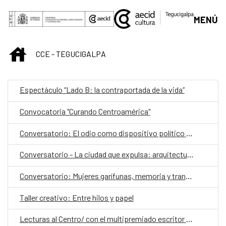
Saltar al contenido principal
MENÚ
INICIO
CCE - TEGUCIGALPA
Espectáculo “Lado B: la contraportada de la vida”
Convocatoria "Curando Centroamérica"
Conversatorio: El odio como dispositivo político y social
Conversatorio - La ciudad que expulsa: arquitectura, exclusión y gentrificación
Conversatorio: Mujeres garífunas, memoria y transmisión cultural
Taller creativo: Entre hilos y papel
Lecturas al Centro/ con el multipremiado escritor español Ray Loriga como invitado especial,