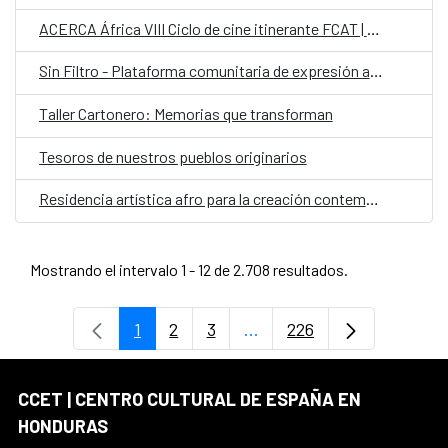
ACERCA África VIII Ciclo de cine itinerante FCAT | AECID
Sin Filtro - Plataforma comunitaria de expresión artística
Taller Cartonero: Memorias que transforman
Tesoros de nuestros pueblos originarios
Residencia artística afro para la creación contemporánea colaborativa con comunidades garífunas
Mostrando el intervalo 1 - 12 de 2.708 resultados.
1
2
3
...
226
Página
Página
Página
Páginas intermedias Use 
Página
CCET | CENTRO CULTURAL DE ESPAÑA EN
HONDURAS