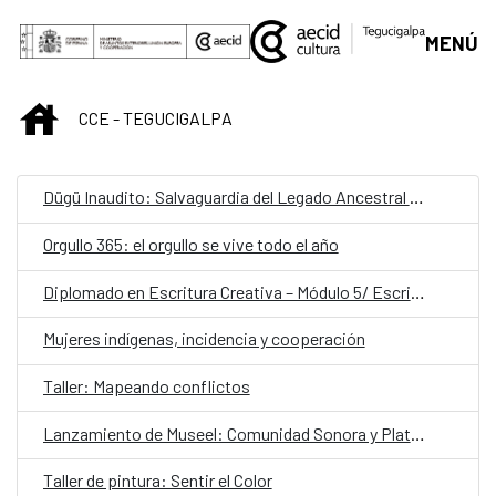
Saltar al contenido principal
MENÚ
INICIO
CCE - TEGUCIGALPA
Dügü Inaudito: Salvaguardia del Legado Ancestral Garífuna/ Presentación pública de resultados y diálogo sobre patrimonio vivo
Orgullo 365: el orgullo se vive todo el año
Diplomado en Escritura Creativa – Módulo 5/ Escribir desde el latido: escritura teatral
Mujeres indígenas, incidencia y cooperación
Taller: Mapeando conflictos
Lanzamiento de Museel: Comunidad Sonora y Plataforma de Formación
Taller de pintura: Sentir el Color