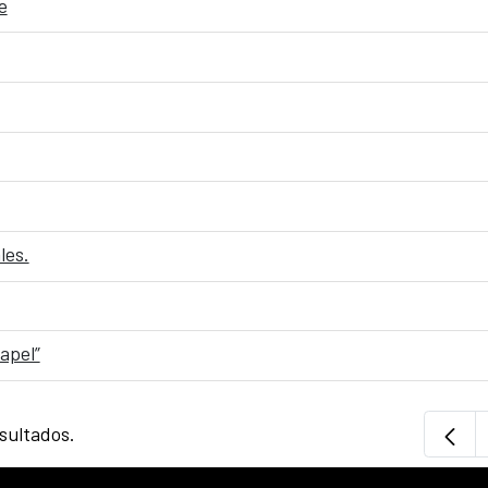
e
les.
apel”
sultados.