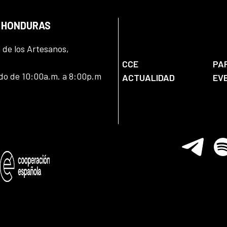
N HONDURAS
l de los Artesanos,
CCE
PA
ado de 10:00a.m. a 8:00p.m
ACTUALIDAD
EV
Telegram
Spo