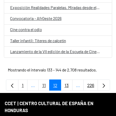
Exposición Realidades Paralelas. Miradas desde el ocultamiento
Convocatoria - AfrOeste 2026
Cine contra el odio
Taller infantil: Títeres de calcetín
Lanzamiento de la VII edición de la Escuela de Cine Una Mirada Propia (UMP) 2026
Mostrando el intervalo 133 - 144 de 2.708 resultados.
1
...
11
12
13
...
226
Página
Páginas intermedias Use TAB para despla
Página
Página
Página
Páginas intermedia
Página
CCET | CENTRO CULTURAL DE ESPAÑA EN
HONDURAS