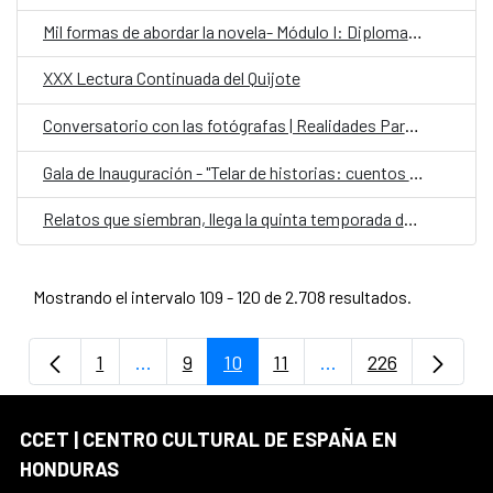
Mil formas de abordar la novela- Módulo I: Diplomado Internacional en Escritura Creativa
XXX Lectura Continuada del Quijote
Conversatorio con las fotógrafas | Realidades Paralelas: Miradas desde el ocultamiento
Gala de Inauguración - "Telar de historias: cuentos contados por ellas"
Relatos que siembran, llega la quinta temporada de Cuentos en Red
Mostrando el intervalo 109 - 120 de 2.708 resultados.
1
...
9
10
11
...
226
Página
Páginas intermedias Use TAB para despla
Página
Página
Página
Páginas intermedia
Página
CCET | CENTRO CULTURAL DE ESPAÑA EN
HONDURAS