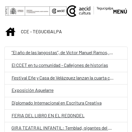
Saltar al contenido principal
MENÚ
INICIO
CCE - TEGUCIGALPA
“El año de las langostas”, de Víctor Manuel Ramos, representa a Honduras en la quinta edición de Cuentos en Red
El CCET en tu comunidad - Callejones de historias
Festival Eñe y Casa de Velázquez lanzan la cuarta convocatoria de Residencia de Creación Literaria
Exposición Aquelarre
Diplomado Internacional en Escritura Creativa
FERIA DEL LIBRO EN EL REDONDEL
GIRA TEATRAL INFANTIL: Temblad, gigantes del mundo