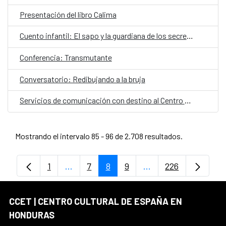
Presentación del libro Calima
Cuento infantil: El sapo y la guardiana de los secretos
Conferencia: Transmutante
Conversatorio: Redibujando a la bruja
Servicios de comunicación con destino al Centro Cultural de España en Honduras
Mostrando el intervalo 85 - 96 de 2.708 resultados.
1
...
7
8
9
...
226
Página
Páginas intermedias Use TAB para despl
Página
Página
Página
Páginas intermedias
Página
CCET | CENTRO CULTURAL DE ESPAÑA EN
HONDURAS