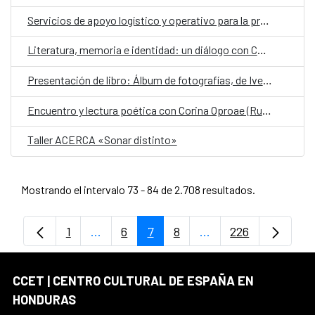
Servicios de apoyo logístico y operativo para la programación cultural, así como servicios auxiliares con funciones de conducción para las gestiones propias del Centro Cultural de España en Honduras (AECID)
Literatura, memoria e identidad: un diálogo con Corina Oproae
Presentación de libro: Álbum de fotografías, de Iveth Vega
Encuentro y lectura poética con Corina Oproae (Rumania- España)
Taller ACERCA «Sonar distinto»
Mostrando el intervalo 73 - 84 de 2.708 resultados.
1
...
6
7
8
...
226
Página
Páginas intermedias Use TAB para despl
Página
Página
Página
Páginas intermedias
Página
CCET | CENTRO CULTURAL DE ESPAÑA EN
HONDURAS