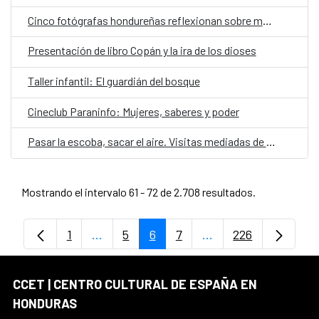
Cinco fotógrafas hondureñas reflexionan sobre memoria y cuerpo en "Realidades paralelas"
Presentación de libro Copán y la ira de los dioses
Taller infantil: El guardián del bosque
Cineclub Paraninfo: Mujeres, saberes y poder
Pasar la escoba, sacar el aire. Visitas mediadas de la exposición Aquelarre
Mostrando el intervalo 61 - 72 de 2.708 resultados.
1
...
5
6
7
...
226
Página
Páginas intermedias Use TAB para despl
Página
Página
Página
Páginas intermedias
Página
CCET | CENTRO CULTURAL DE ESPAÑA EN
HONDURAS