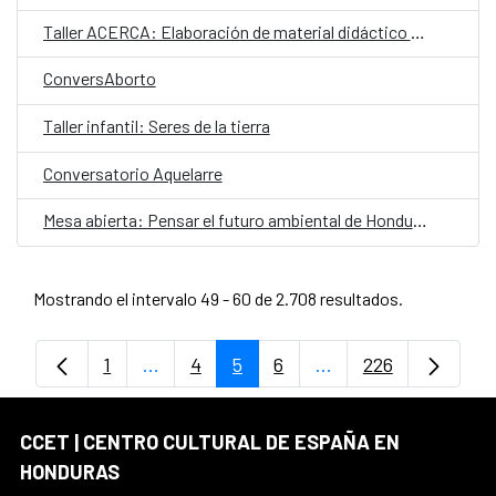
Taller ACERCA: Elaboración de material didáctico para lenguas indígenas
ConversAborto
Taller infantil: Seres de la tierra
Conversatorio Aquelarre
Mesa abierta: Pensar el futuro ambiental de Honduras
Mostrando el intervalo 49 - 60 de 2.708 resultados.
1
...
4
5
6
...
226
Página
Páginas intermedias Use TAB para despl
Página
Página
Página
Páginas intermedias
Página
CCET | CENTRO CULTURAL DE ESPAÑA EN
HONDURAS