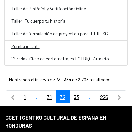
Taller de PinPoint y Verificación Online
Taller: Tu cuerpo tu historia
Taller de formulación de proyectos para IBERESCENA
Zumba infantil
'Miradas' Ciclo de cortometrajes LGTBIQ+ Armarios Abiertos
Mostrando el intervalo 373 - 384 de 2.708 resultados.
1
...
31
32
33
...
226
Página
Páginas intermedias Use TAB para desplaz
Página
Página
Página
Páginas intermedi
Página
CCET | CENTRO CULTURAL DE ESPAÑA EN
HONDURAS