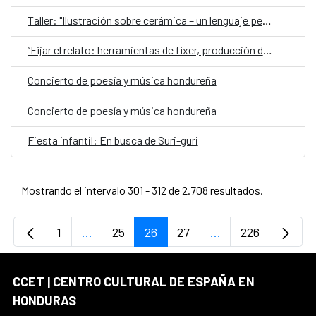
Taller: "Ilustración sobre cerámica – un lenguaje personal”
“Fijar el relato: herramientas de fixer, producción de campo y asistencia de dirección en proyectos audiovisuales y periodísticos”
Concierto de poesía y música hondureña
Concierto de poesía y música hondureña
Fiesta infantil: En busca de Suri-guri
Mostrando el intervalo 301 - 312 de 2.708 resultados.
1
...
25
26
27
...
226
Página
Páginas intermedias Use TAB para desplaz
Página
Página
Página
Páginas intermedi
Página
CCET | CENTRO CULTURAL DE ESPAÑA EN
HONDURAS