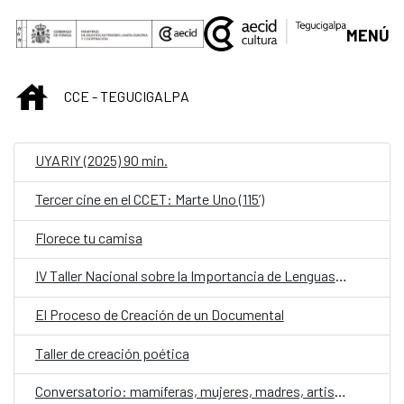
Saltar al contenido principal
MENÚ
INICIO
CCE - TEGUCIGALPA
UYARIY (2025) 90 min.
Tercer cine en el CCET: Marte Uno (115’)
Florece tu camisa
IV Taller Nacional sobre la Importancia de Lenguas para las Poblaciones Indígenas y Afrohondureñas
El Proceso de Creación de un Documental
Taller de creación poética
Conversatorio: mamíferas, mujeres, madres, artistas contra la violencia de género