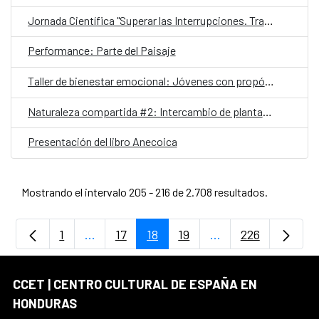
Jornada Científica "Superar las Interrupciones. Transformar la respuesta al VIH 2025"
Performance: Parte del Paisaje
Taller de bienestar emocional: Jóvenes con propósito
Naturaleza compartida #2: Intercambio de plantas y esquejes
Presentación del libro Anecoica
Mostrando el intervalo 205 - 216 de 2.708 resultados.
1
...
17
18
19
...
226
Página
Páginas intermedias Use TAB para despla
Página
Página
Página
Páginas intermedia
Página
CCET | CENTRO CULTURAL DE ESPAÑA EN
HONDURAS