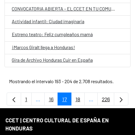
CONVOCATORIA ABIERTA - EL CCET EN TU COMUNIDAD
Actividad infantil: Ciudad imaginaria
Estreno teatro: Feliz cumpleaños mamá
¡Marcos Giralt llega a Honduras!
Gira de Archivo Honduras Cuir en España
Mostrando el intervalo 193 - 204 de 2.708 resultados.
1
...
16
17
18
...
226
Página
Páginas intermedias Use TAB para despla
Página
Página
Página
Páginas intermedia
Página
CCET | CENTRO CULTURAL DE ESPAÑA EN
HONDURAS