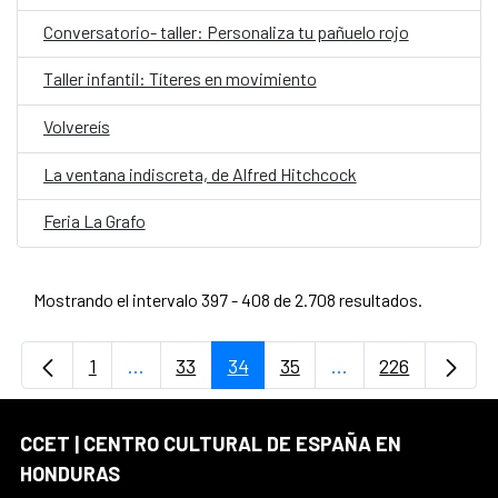
Conversatorio- taller: Personaliza tu pañuelo rojo
Taller infantil: Títeres en movimiento
Volvereís
La ventana indiscreta, de Alfred Hitchcock
Feria La Grafo
Mostrando el intervalo 397 - 408 de 2.708 resultados.
1
...
33
34
35
...
226
Página
Páginas intermedias Use TAB para desplaz
Página
Página
Página
Páginas intermedi
Página
CCET | CENTRO CULTURAL DE ESPAÑA EN
HONDURAS