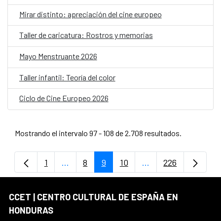
Mirar distinto: apreciación del cine europeo
Taller de caricatura: Rostros y memorias
Mayo Menstruante 2026
Taller infantil: Teoría del color
Ciclo de Cine Europeo 2026
Mostrando el intervalo 97 - 108 de 2.708 resultados.
1
...
8
9
10
...
226
Página
Páginas intermedias Use TAB para despla
Página
Página
Página
Páginas intermedias
Página
CCET | CENTRO CULTURAL DE ESPAÑA EN
HONDURAS