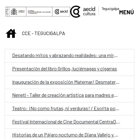
Saltar al contenido principal
MENÚ
INICIO
CCE - TEGUCIGALPA
Desatando mitos y abrazando realidades: una mirada empática a la lactancia y la maternidad
Presentación del libro Grillos, luciérnagas y cigarras
Inauguración de la exposición Maternar/ Desmaternar. Entre el cuido y la ausencia.
Nenetl - Taller de creación artística para madres en duelo gestacional, perinatal y neonatal
Teatro: ¡No como frutas, ni verduras! / Escrita por Heber Villatoro/ Dirección Ana Barrientos
Festival Internacional de Cine Documental CentraDoc
Historias de un Pájaro nocturno de Diana Vallejo y Peregrinaje de Argentina Díaz Lozano