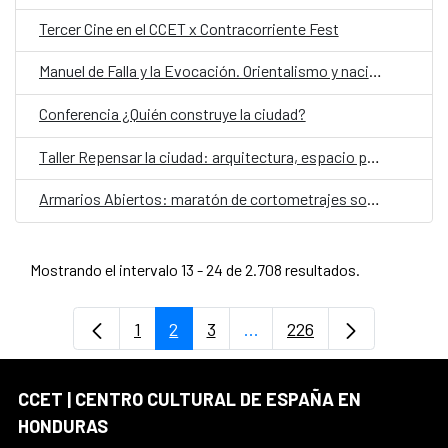
Tercer Cine en el CCET x Contracorriente Fest
Manuel de Falla y la Evocación. Orientalismo y nacionalismo: recital para violín y piano
Conferencia ¿Quién construye la ciudad?
Taller Repensar la ciudad: arquitectura, espacio público y cuidados
Armarios Abiertos: maratón de cortometrajes sobre diversidad y derechos humanos
Mostrando el intervalo 13 - 24 de 2.708 resultados.
1
2
3
...
226
Página
Página
Página
Páginas intermedias Use 
Página
CCET | CENTRO CULTURAL DE ESPAÑA EN
HONDURAS