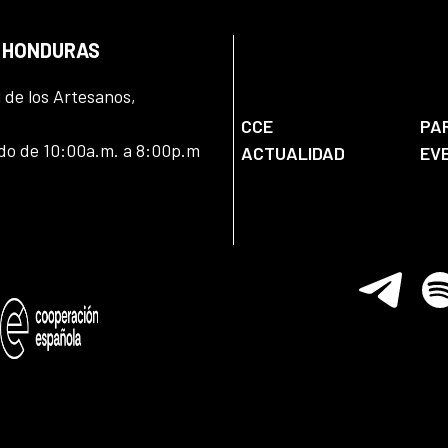
N HONDURAS
l de los Artesanos,
CCE
PA
ado de 10:00a.m. a 8:00p.m
ACTUALIDAD
EV
Telegram
Spo