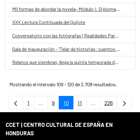
Mil formas de abordar la novela- Módulo I: Diplomado Internacional en Escritura Creativa
XXX Lectura Continuada del Quijote
Conversatorio con las fotógrafas | Realidades Paralelas: Miradas desde el ocultamiento
Gala de Inauguración - "Telar de historias: cuentos contados por ellas"
Relatos que siembran, llega la quinta temporada de Cuentos en Red
Mostrando el intervalo 109 - 120 de 2.708 resultados.
1
...
9
10
11
...
226
Página
Páginas intermedias Use TAB para despla
Página
Página
Página
Páginas intermedia
Página
CCET | CENTRO CULTURAL DE ESPAÑA EN
HONDURAS