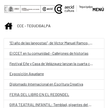
Saltar al contenido principal
MENÚ
INICIO
CCE - TEGUCIGALPA
“El año de las langostas”, de Víctor Manuel Ramos, representa a Honduras en la quinta edición de Cuentos en Red
El CCET en tu comunidad - Callejones de historias
Festival Eñe y Casa de Velázquez lanzan la cuarta convocatoria de Residencia de Creación Literaria
Exposición Aquelarre
Diplomado Internacional en Escritura Creativa
FERIA DEL LIBRO EN EL REDONDEL
GIRA TEATRAL INFANTIL: Temblad, gigantes del mundo