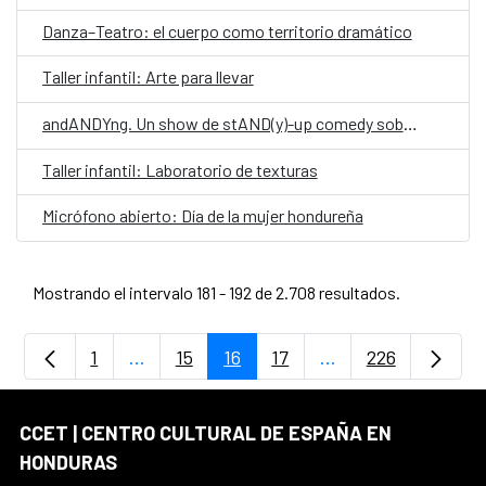
Danza–Teatro: el cuerpo como territorio dramático
Taller infantil: Arte para llevar
andANDYng. Un show de stAND(y)-up comedy sobre vivir, morir y llegar a los treinta.
Taller infantil: Laboratorio de texturas
Micrófono abierto: Día de la mujer hondureña
Mostrando el intervalo 181 - 192 de 2.708 resultados.
1
...
15
16
17
...
226
Página
Páginas intermedias Use TAB para despla
Página
Página
Página
Páginas intermedia
Página
CCET | CENTRO CULTURAL DE ESPAÑA EN
HONDURAS