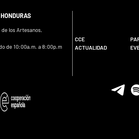
N HONDURAS
l de los Artesanos,
CCE
PA
ado de 10:00a.m. a 8:00p.m
ACTUALIDAD
EV
Telegram
Spo