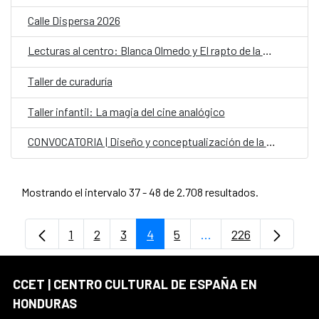
Calle Dispersa 2026
Lecturas al centro: Blanca Olmedo y El rapto de la Sevillana
Taller de curaduría
Taller infantil: La magia del cine analógico
CONVOCATORIA | Diseño y conceptualización de la carroza del CCET
Mostrando el intervalo 37 - 48 de 2.708 resultados.
1
2
3
4
5
...
226
Página
Página
Página
Página
Página
Páginas intermedias
Página
CCET | CENTRO CULTURAL DE ESPAÑA EN
HONDURAS