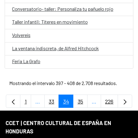
Conversatorio- taller: Personaliza tu pañuelo rojo
Taller infantil: Títeres en movimiento
Volvereís
La ventana indiscreta, de Alfred Hitchcock
Feria La Grafo
Mostrando el intervalo 397 - 408 de 2.708 resultados.
1
...
33
34
35
...
226
Página
Páginas intermedias Use TAB para desplaz
Página
Página
Página
Páginas intermedi
Página
CCET | CENTRO CULTURAL DE ESPAÑA EN
HONDURAS