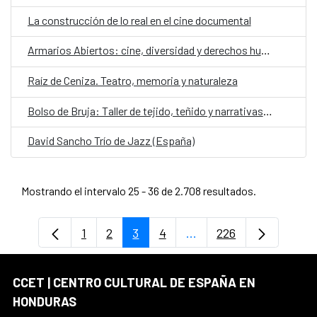
La construcción de lo real en el cine documental
Armarios Abiertos: cine, diversidad y derechos humanos
Raíz de Ceniza. Teatro, memoria y naturaleza
Bolso de Bruja: Taller de tejido, teñido y narrativas de contención
David Sancho Trío de Jazz (España)
Mostrando el intervalo 25 - 36 de 2.708 resultados.
1
2
3
4
...
226
Página
Página
Página
Página
Páginas intermedias Us
Página
CCET | CENTRO CULTURAL DE ESPAÑA EN
HONDURAS