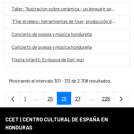
Taller: "Ilustración sobre cerámica – un lenguaje personal”
“Fijar el relato: herramientas de fixer, producción de campo y asistencia de dirección en proyectos audiovisuales y periodísticos”
Concierto de poesía y música hondureña
Concierto de poesía y música hondureña
Fiesta infantil: En busca de Suri-guri
Mostrando el intervalo 301 - 312 de 2.708 resultados.
1
...
25
26
27
...
226
Página
Páginas intermedias Use TAB para desplaz
Página
Página
Página
Páginas intermedi
Página
CCET | CENTRO CULTURAL DE ESPAÑA EN
HONDURAS