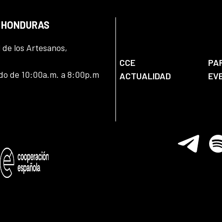
N HONDURAS
l de los Artesanos,
CCE
PA
ado de 10:00a.m. a 8:00p.m
ACTUALIDAD
EV
Telegram
Spo