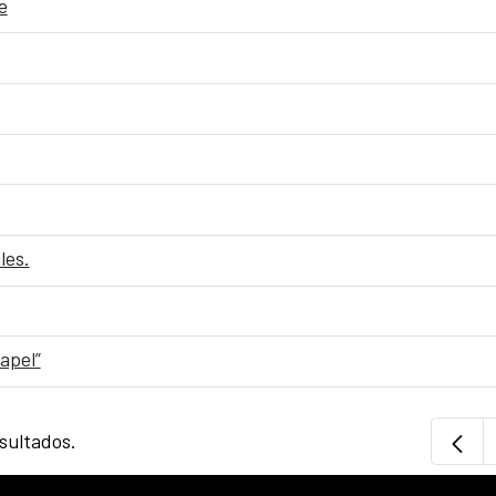
e
les.
apel”
sultados.