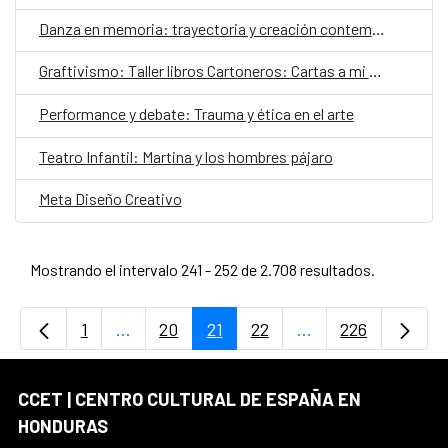
Danza en memoria: trayectoria y creación contemporáneaDanza en memoria: trayectoria y creación contemporánea
Graftivismo: Taller libros Cartoneros: Cartas a mi yo del pasado
Performance y debate: Trauma y ética en el arte
Teatro Infantil: Martina y los hombres pájaro
Meta Diseño Creativo
Mostrando el intervalo 241 - 252 de 2.708 resultados.
1
...
20
21
22
...
226
Página
Páginas intermedias Use TAB para desplaz
Página
Página
Página
Páginas intermedi
Página
CCET | CENTRO CULTURAL DE ESPAÑA EN
HONDURAS