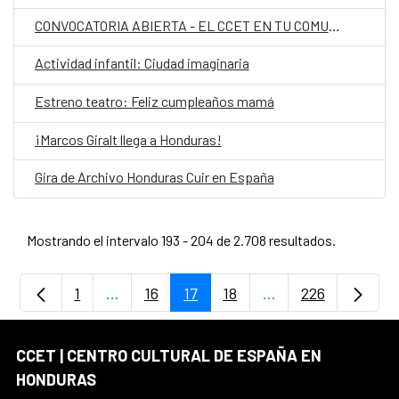
CONVOCATORIA ABIERTA - EL CCET EN TU COMUNIDAD
Actividad infantil: Ciudad imaginaria
Estreno teatro: Feliz cumpleaños mamá
¡Marcos Giralt llega a Honduras!
Gira de Archivo Honduras Cuir en España
Mostrando el intervalo 193 - 204 de 2.708 resultados.
1
...
16
17
18
...
226
Página
Páginas intermedias Use TAB para despla
Página
Página
Página
Páginas intermedia
Página
CCET | CENTRO CULTURAL DE ESPAÑA EN
HONDURAS