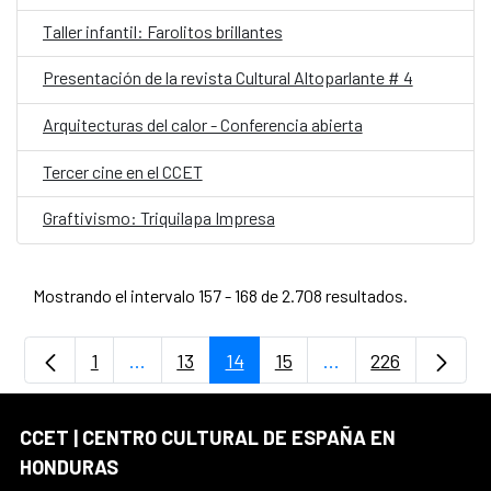
Taller infantil: Farolitos brillantes
Presentación de la revista Cultural Altoparlante # 4
Arquitecturas del calor - Conferencia abierta
Tercer cine en el CCET
Graftivismo: Triquilapa Impresa
Mostrando el intervalo 157 - 168 de 2.708 resultados.
1
...
13
14
15
...
226
Página
Páginas intermedias Use TAB para desplaz
Página
Página
Página
Páginas intermedia
Página
CCET | CENTRO CULTURAL DE ESPAÑA EN
HONDURAS