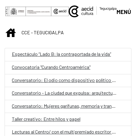
Saltar al contenido principal
MENÚ
INICIO
CCE - TEGUCIGALPA
Espectáculo “Lado B: la contraportada de la vida”
Convocatoria "Curando Centroamérica"
Conversatorio: El odio como dispositivo político y social
Conversatorio - La ciudad que expulsa: arquitectura, exclusión y gentrificación
Conversatorio: Mujeres garífunas, memoria y transmisión cultural
Taller creativo: Entre hilos y papel
Lecturas al Centro/ con el multipremiado escritor español Ray Loriga como invitado especial,