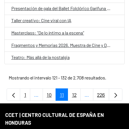
Presentación de gala del Ballet Folclórico Garífuna de Honduras
Taller creativo: Cine viral con IA
Masterclass: “De lo íntimo a la escena”
Fragmentos y Memorias 2026. Muestra de Cine y Derechos Humanos
Teatro: Más allá de la nostalgia
Mostrando el intervalo 121 - 132 de 2.708 resultados.
1
...
10
11
12
...
226
Página
Páginas intermedias Use TAB para despla
Página
Página
Página
Páginas intermedia
Página
CCET | CENTRO CULTURAL DE ESPAÑA EN
HONDURAS