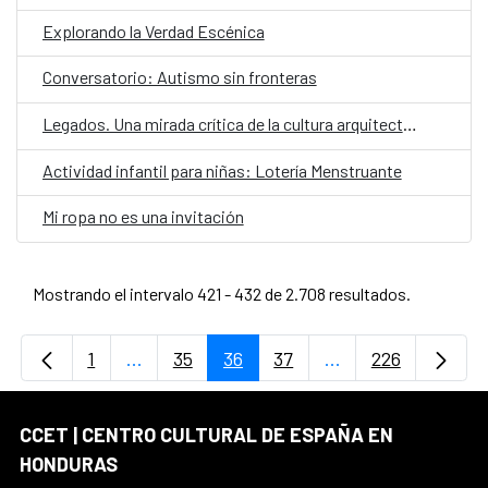
Explorando la Verdad Escénica
Conversatorio: Autismo sin fronteras
Legados. Una mirada crítica de la cultura arquitectónica hondureña
Actividad infantil para niñas: Lotería Menstruante
Mi ropa no es una invitación
Mostrando el intervalo 421 - 432 de 2.708 resultados.
1
...
35
36
37
...
226
Página
Páginas intermedias Use TAB para desplaz
Página
Página
Página
Páginas intermedi
Página
CCET | CENTRO CULTURAL DE ESPAÑA EN
HONDURAS