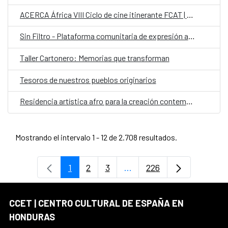
ACERCA África VIII Ciclo de cine itinerante FCAT | AECID
Sin Filtro - Plataforma comunitaria de expresión artística
Taller Cartonero: Memorias que transforman
Tesoros de nuestros pueblos originarios
Residencia artística afro para la creación contemporánea colaborativa con comunidades garífunas
Mostrando el intervalo 1 - 12 de 2.708 resultados.
1
2
3
...
226
Página
Página
Página
Páginas intermedias Use 
Página
CCET | CENTRO CULTURAL DE ESPAÑA EN
HONDURAS