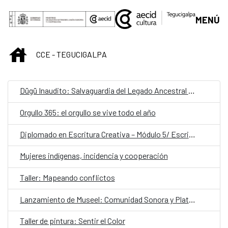
Saltar al contenido principal
MENÚ
INICIO
CCE - TEGUCIGALPA
Dügü Inaudito: Salvaguardia del Legado Ancestral Garífuna/ Presentación pública de resultados y diálogo sobre patrimonio vivo
Orgullo 365: el orgullo se vive todo el año
Diplomado en Escritura Creativa – Módulo 5/ Escribir desde el latido: escritura teatral
Mujeres indígenas, incidencia y cooperación
Taller: Mapeando conflictos
Lanzamiento de Museel: Comunidad Sonora y Plataforma de Formación
Taller de pintura: Sentir el Color