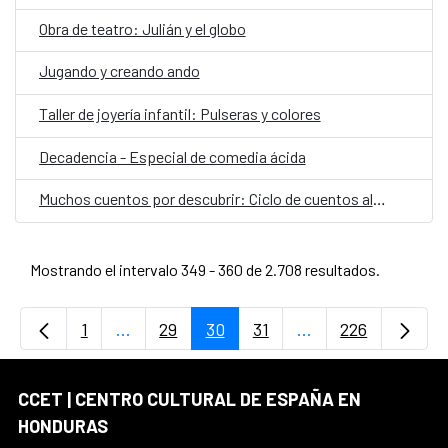
Obra de teatro: Julián y el globo
Jugando y creando ando
Taller de joyería infantil: Pulseras y colores
Decadencia - Especial de comedia ácida
Muchos cuentos por descubrir: Ciclo de cuentos al ritmo de la tierra
Mostrando el intervalo 349 - 360 de 2.708 resultados.
1
...
29
30
31
...
226
Página
Páginas intermedias Use TAB para desplaz
Página
Página
Página
Páginas intermedi
Página
CCET | CENTRO CULTURAL DE ESPAÑA EN
HONDURAS