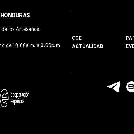
N HONDURAS
l de los Artesanos,
CCE
PA
ado de 10:00a.m. a 8:00p.m
ACTUALIDAD
EV
Telegram
Spo