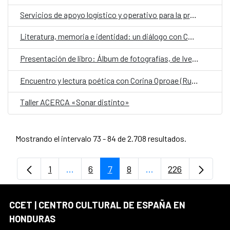
Servicios de apoyo logístico y operativo para la programación cultural, así como servicios auxiliares con funciones de conducción para las gestiones propias del Centro Cultural de España en Honduras (AECID)
Literatura, memoria e identidad: un diálogo con Corina Oproae
Presentación de libro: Álbum de fotografías, de Iveth Vega
Encuentro y lectura poética con Corina Oproae (Rumania- España)
Taller ACERCA «Sonar distinto»
Mostrando el intervalo 73 - 84 de 2.708 resultados.
1
...
6
7
8
...
226
Página
Páginas intermedias Use TAB para despl
Página
Página
Página
Páginas intermedias
Página
CCET | CENTRO CULTURAL DE ESPAÑA EN
HONDURAS