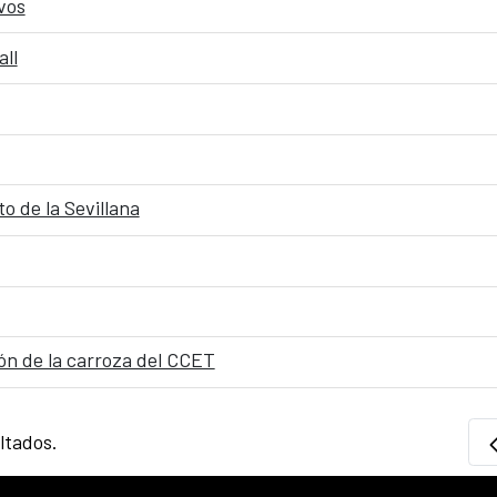
ivos
all
o de la Sevillana
n de la carroza del CCET
ltados.