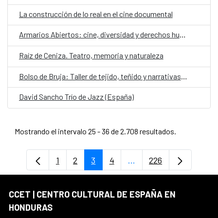
La construcción de lo real en el cine documental
Armarios Abiertos: cine, diversidad y derechos humanos
Raíz de Ceniza. Teatro, memoria y naturaleza
Bolso de Bruja: Taller de tejido, teñido y narrativas de contención
David Sancho Trío de Jazz (España)
Mostrando el intervalo 25 - 36 de 2.708 resultados.
1
2
3
4
...
226
Página
Página
Página
Página
Páginas intermedias Us
Página
CCET | CENTRO CULTURAL DE ESPAÑA EN
HONDURAS