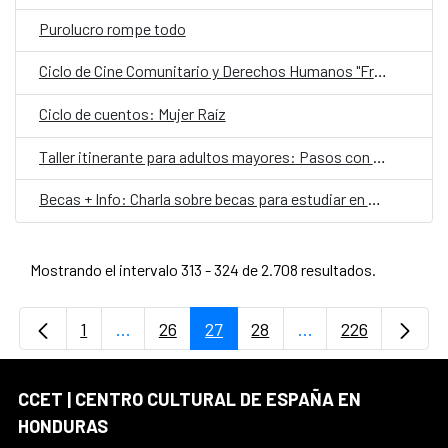
Purolucro rompe todo
Ciclo de Cine Comunitario y Derechos Humanos "Fragmentos y Memorias"
Ciclo de cuentos: Mujer Raíz
Taller itinerante para adultos mayores: Pasos con raíces folclóricas
Becas + Info: Charla sobre becas para estudiar en el extranjero
Mostrando el intervalo 313 - 324 de 2.708 resultados.
1
...
26
27
28
...
226
Página
Páginas intermedias Use TAB para desplaz
Página
Página
Página
Páginas intermedi
Página
CCET | CENTRO CULTURAL DE ESPAÑA EN
HONDURAS