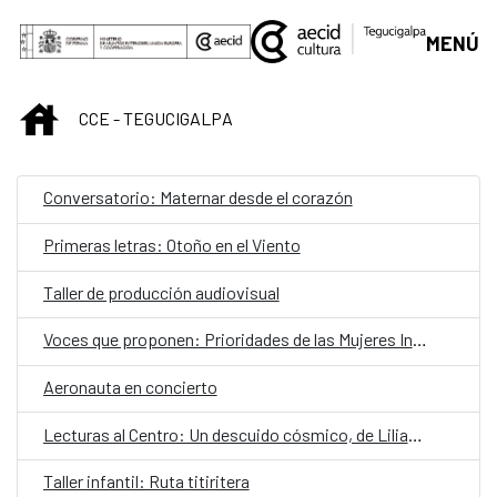
Saltar al contenido principal
MENÚ
INICIO
CCE - TEGUCIGALPA
Conversatorio: Maternar desde el corazón
Primeras letras: Otoño en el Viento
Taller de producción audiovisual
Voces que proponen: Prioridades de las Mujeres Indígenas y Afrohondureñas de Honduras hacia el 2030
Aeronauta en concierto
Lecturas al Centro: Un descuido cósmico, de Liliana Blum y Pedro Páramo, de Juan Rulfo
Taller infantil: Ruta titiritera