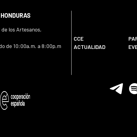
N HONDURAS
l de los Artesanos,
CCE
PA
ado de 10:00a.m. a 8:00p.m
ACTUALIDAD
EV
Telegram
Spo