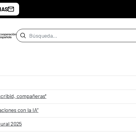
IAS
Barra de búsqueda
scribid, compañeras"
ciones con la IA”
tural 2025