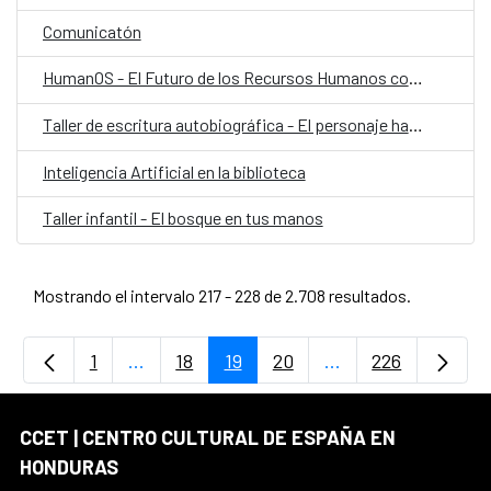
Comunicatón
HumanOS - El Futuro de los Recursos Humanos con IA
Taller de escritura autobiográfica - El personaje habitado
Inteligencia Artificial en la biblioteca
Taller infantil - El bosque en tus manos
Mostrando el intervalo 217 - 228 de 2.708 resultados.
1
...
18
19
20
...
226
Página
Páginas intermedias Use TAB para desplaz
Página
Página
Página
Páginas intermedia
Página
CCET | CENTRO CULTURAL DE ESPAÑA EN
HONDURAS