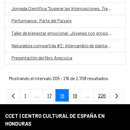
Jornada Científica "Superar las Interrupciones. Transformar la respuesta al VIH 2025"
Performance: Parte del Paisaje
Taller de bienestar emocional: Jóvenes con propósito
Naturaleza compartida #2: Intercambio de plantas y esquejes
Presentación del libro Anecoica
Mostrando el intervalo 205 - 216 de 2.708 resultados.
1
...
17
18
19
...
226
Página
Páginas intermedias Use TAB para despla
Página
Página
Página
Páginas intermedia
Página
CCET | CENTRO CULTURAL DE ESPAÑA EN
HONDURAS