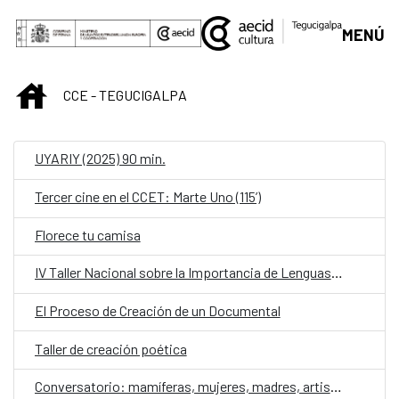
Saltar al contenido principal
MENÚ
INICIO
CCE - TEGUCIGALPA
UYARIY (2025) 90 min.
Tercer cine en el CCET: Marte Uno (115’)
Florece tu camisa
IV Taller Nacional sobre la Importancia de Lenguas para las Poblaciones Indígenas y Afrohondureñas
El Proceso de Creación de un Documental
Taller de creación poética
Conversatorio: mamíferas, mujeres, madres, artistas contra la violencia de género