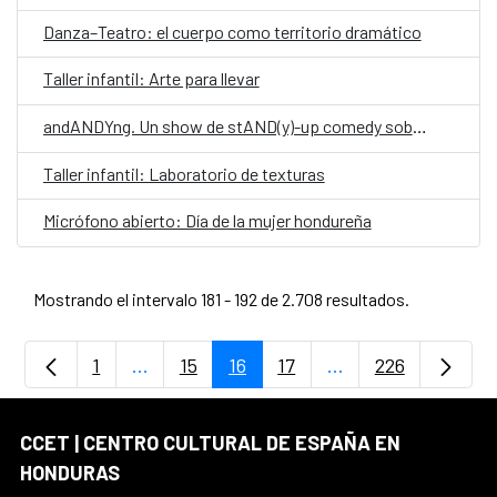
Danza–Teatro: el cuerpo como territorio dramático
Taller infantil: Arte para llevar
andANDYng. Un show de stAND(y)-up comedy sobre vivir, morir y llegar a los treinta.
Taller infantil: Laboratorio de texturas
Micrófono abierto: Día de la mujer hondureña
Mostrando el intervalo 181 - 192 de 2.708 resultados.
1
...
15
16
17
...
226
Página
Páginas intermedias Use TAB para despla
Página
Página
Página
Páginas intermedia
Página
CCET | CENTRO CULTURAL DE ESPAÑA EN
HONDURAS